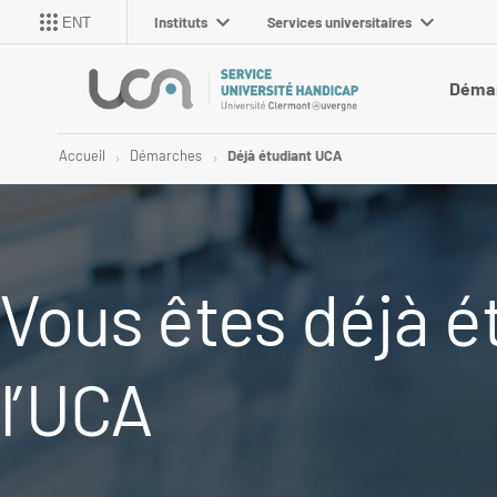
Instituts
Services universitaires
ENT
Déma
Accueil
Démarches
Déjà étudiant UCA
Vous êtes déjà é
l’UCA