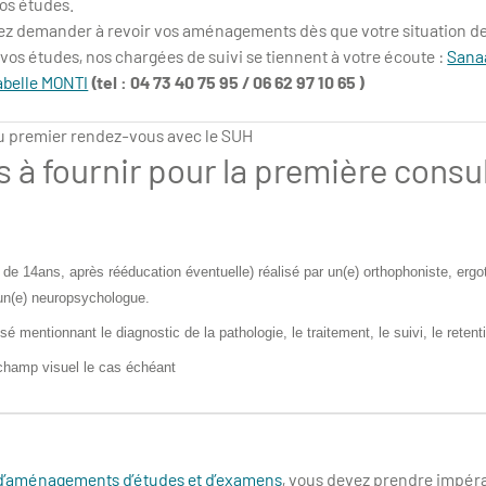
os études.
z demander à revoir vos aménagements dès que votre situation de
 vos études, nos chargées de suivi se tiennent à votre écoute :
Sana
belle MONTI
(tel : 04 73 40 75 95 / 06 62 97 10 65 )
du premier rendez-vous avec le SUH
à fournir pour la première consu
:
ge de 14ans, après rééducation éventuelle) réalisé par un(e) orthophoniste, erg
un(e) neuropsychologue.
sé mentionnant le diagnostic de la pathologie, le traitement, le suivi, le rete
champ visuel le cas échéant
r d’aménagements d’études et d’examens
, vous devez prendre impé