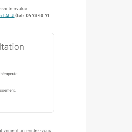
 santé évolue.
a LALJI
(tel: 04 73 40 71
ltation
othérapeute,
ntissement.
rativement un rendez-vous