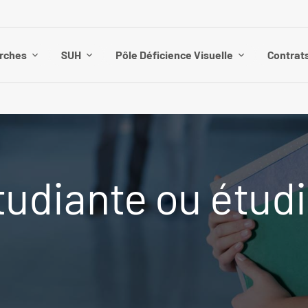
rches
SUH
Pôle Déficience Visuelle
Contrat
tudiante ou étudi