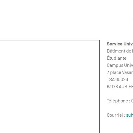
Service Univ
Bâtiment de l
Étudiante
Campus Unive
7 place Vasar
TSA 60026
63178 AUBIE
Téléphone : 0
Courriel :
suh