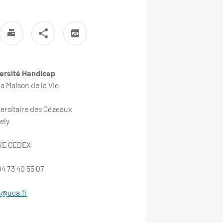
ersité Handicap
a Maison de la Vie
rsitaire des Cézeaux
ely
RE CEDEX
4 73 40 55 07
@uca.fr