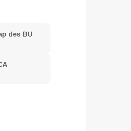
ap des BU
CA