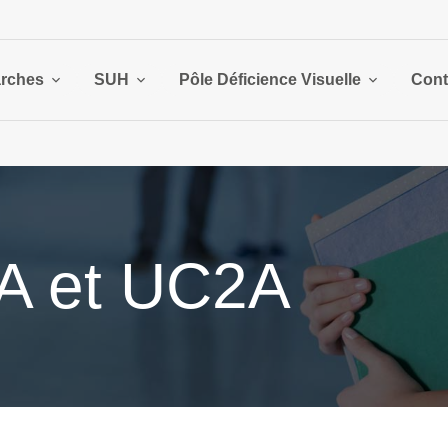
rches
SUH
Pôle Déficience Visuelle
Cont
CA et UC2A